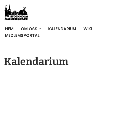
Hoppa
till
innehåll
HEM
OM OSS
KALENDARIUM
WIKI
MEDLEMSPORTAL
Kalendarium