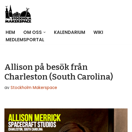
Hoppa
till
innehåll
HEM
OM OSS
KALENDARIUM
WIKI
MEDLEMSPORTAL
Allison på besök från
Charleston (South Carolina)
av
Stockholm Makerspace