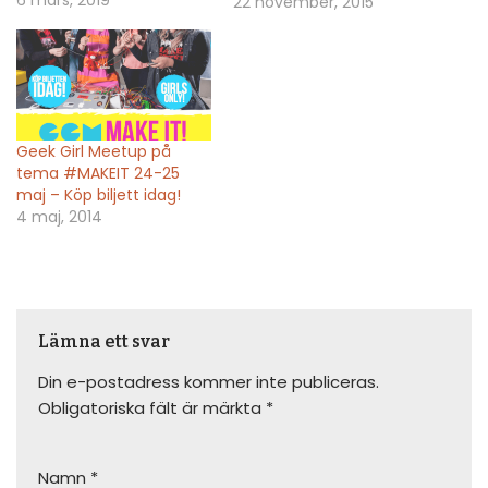
22 november, 2015
Stockholm Makerspace -
the movie! Stort tack till
ordförande Caroline
Dahl och film crew:
Carina Carrigan, Emma
Larsryd, Ludvig Lundquist,
Geek Girl Meetup på
Aleksandar Milenkovic,
tema #MAKEIT 24-25
Saga Norberg. Musik: A. A
maj – Köp biljett idag!
Aalto - Focus
4 maj, 2014
Lämna ett svar
Din e-postadress kommer inte publiceras.
Obligatoriska fält är märkta
*
Namn
*