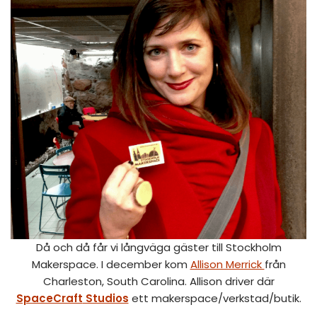
Då och då får vi långväga gäster till Stockholm
Makerspace. I december kom
Allison Merrick
från
Charleston, South Carolina. Allison driver där
SpaceCraft
Studios
ett makerspace/verkstad/butik.