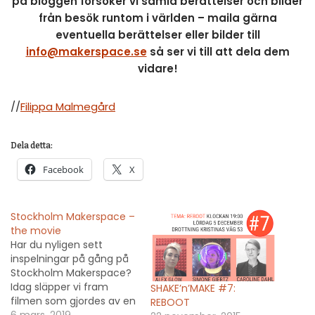
på bloggen försöker vi samla berättelser och bilder
från besök runtom i världen – maila gärna
eventuella berättelser eller bilder till
info@makerspace.se
så ser vi till att dela dem
vidare!
//
Filippa Malmegård
Dela detta:
Facebook
X
Stockholm Makerspace –
the movie
Har du nyligen sett
inspelningar på gång på
Stockholm Makerspace?
Idag släpper vi fram
SHAKE’n’MAKE #7:
filmen som gjordes av en
REBOOT
grupp duktiga studenter:
6 mars, 2019