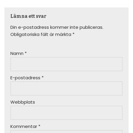
0705661884 2015-09-
16 kl 18:30 - 20:00 Sina
0737277503 2015-09-
Lämna ett svar
30 kl 18:30 -
20:00 Jessica
Din e-postadress kommer inte publiceras.
0736003495 2015-10-
Obligatoriska fält är märkta
*
14 kl…
Namn
*
E-postadress
*
Webbplats
Kommentar
*