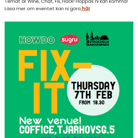
Temat är Wine, Chat, Fix, Hack! Hoppas ni kan komma!
Läsa mer om eventet kan ni göra
här