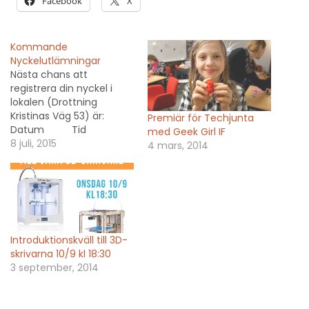
Facebook
X
Kommande
Nyckelutlämningar
Nästa chans att
registrera din nyckel i
lokalen (Drottning
Kristinas Väg 53) är:
Premiär för Techjunta
Datum Tid
med Geek Girl IF
Kontaktperson 2015-
8 juli, 2015
4 mars, 2014
07-08 kl 18:30 -
20:00 Erik 0705661884
2015-07-22 kl 18:30 -
20:00 Niclas
0702924367 2015-08-
05 kl 18:30 -
Introduktionskväll till 3D-
20:00 Andreas
skrivarna 10/9 kl 18:30
0762204866 2015-08-
3 september, 2014
19 kl 18:30 - 20:00 Sina
0737277503 2015-09-
02 kl 17:30 - 19:00 Erik