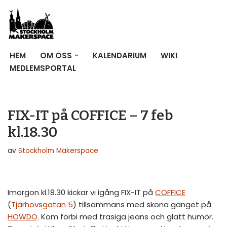
Hoppa
till
innehåll
HEM
OM OSS
KALENDARIUM
WIKI
MEDLEMSPORTAL
FIX-IT på COFFICE – 7 feb
kl.18.30
av
Stockholm Makerspace
Imorgon kl.18.30 kickar vi igång FIX-IT på
COFFICE
(
Tjärhovsgatan 5
) tillsammans med sköna gänget på
HOWDO
. Kom förbi med trasiga jeans och glatt humör.