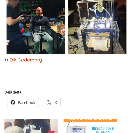
//
Erik Cederberg
Dela detta:
Facebook
X