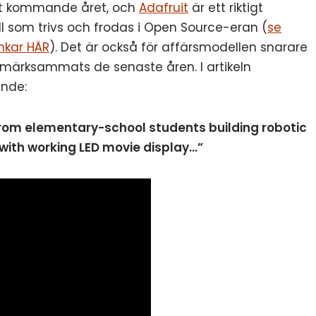
et kommande året, och
Adafruit
är ett riktigt
som trivs och frodas i Open Source-eran (
se
nkar HÄR
). Det är också för affärsmodellen snarare
pmärksammats de senaste åren. I artikeln
ande:
, from elementary-school students building robotic
ith working LED movie display…”