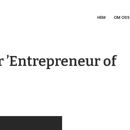
HEM
OM OSS
r ’Entrepreneur of