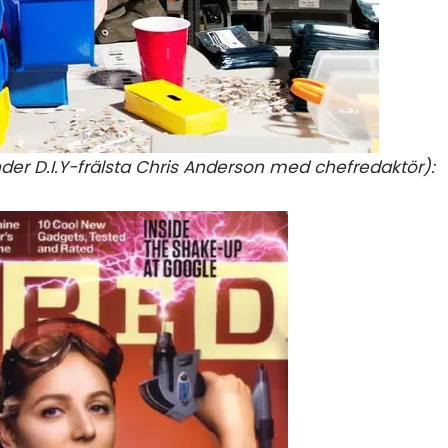
er D.I.Y-frälsta Chris Anderson med chefredaktör):