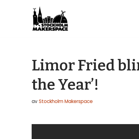
Hoppa
till
innehåll
Limor Fried bli
the Year’!
av
Stockholm Makerspace