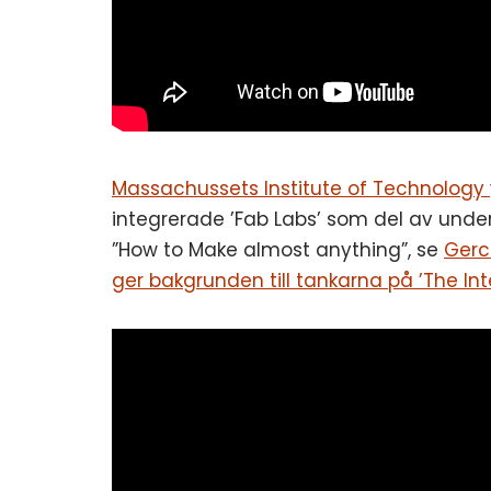
Massachussets Institute of Technology
integrerade ’Fab Labs’ som del av unde
”How to Make almost anything”, se
Gerc
ger bakgrunden till tankarna på ’The Int