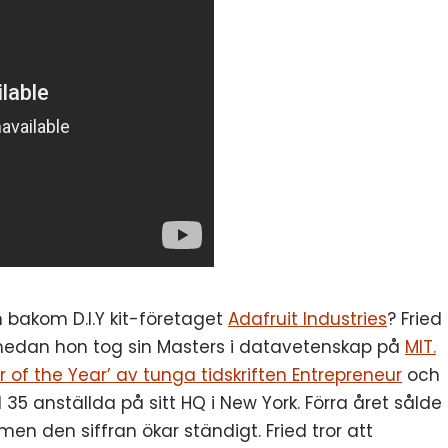
en bakom D.I.Y kit-företaget
Adafruit Industries
? Fried
edan hon tog sin Masters i datavetenskap på
MIT.
r of the Year’ av tunga tidskriften Entrepreneur
och
5 anställda på sitt HQ i New York. Förra året sålde
 men den siffran ökar ständigt. Fried tror att