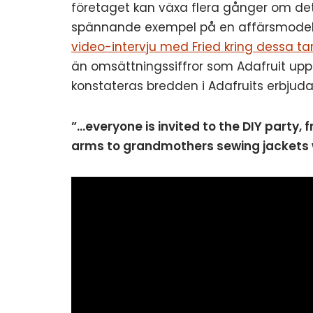
företaget kan växa flera gånger om d
spännande exempel på en affärsmodell 
video-intervju med Fried kring dessa ta
än omsättningssiffror som Adafruit up
konstateras bredden i Adafruits erbjud
”…everyone is invited to the DIY party
arms to grandmothers sewing jackets w