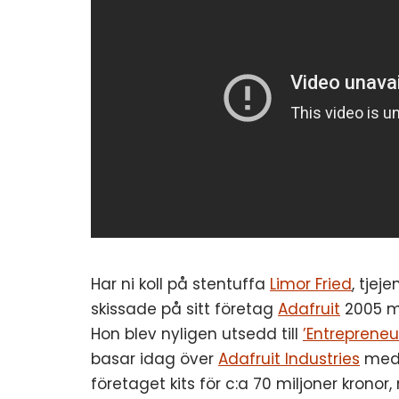
Har ni koll på stentuffa
Limor Fried
, tjej
skissade på sitt företag
Adafruit
2005 m
Hon blev nyligen utsedd till
’Entrepreneu
basar idag över
Adafruit Industries
med 3
företaget kits för c:a 70 miljoner kronor,