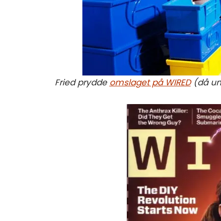
Fried prydde
omslaget på WIRED
(då und