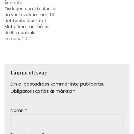
Årsmöte
Tisdagen den 10:e April är
du varm välkommen till
det första årsmötet!
Mötet kommer hållas
19.00 i centrala
Stockholm. På mötet
15 mars, 2012
kommer vi behandla krav
för lokal, bestämma
stadgar och göra upp en
plan för hur vi ska gå
vidare för att få ett
Lämna ett svar
makerspace i Stockholm
så bra som…
Din e-postadress kommer inte publiceras.
Obligatoriska fält är märkta
*
Namn
*