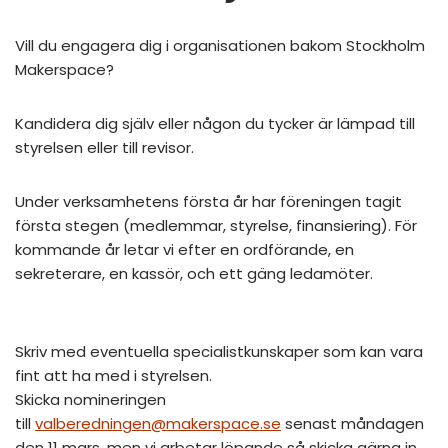
Vill du engagera dig i organisationen bakom Stockholm
Makerspace?
Kandidera dig själv eller någon du tycker är lämpad till
styrelsen eller till revisor.
Under verksamhetens första år har föreningen tagit
första stegen (medlemmar, styrelse, finansiering). För
kommande år letar vi efter en ordförande, en
sekreterare, en kassör, och ett gäng ledamöter.
Skriv med eventuella specialistkunskaper som kan vara
fint att ha med i styrelsen.
Skicka nomineringen
till
valberedningen@makerspace.se
senast måndagen
den 11 mars, men vi arbetar löpande så skicka gärna in