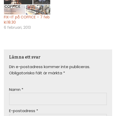
/ flyttade
nyckelutlämningar
annonseras ut på denna
FIX-IT på COFFICE – 7 feb
sida. Det är därför bra
kl.18.30
om du tittar in här innan
6 februari, 2013
du åker till en
nyckelutlämning. Har du…
Lämna ett svar
Din e-postadress kommer inte publiceras.
Obligatoriska fält är märkta
*
Namn
*
E-postadress
*