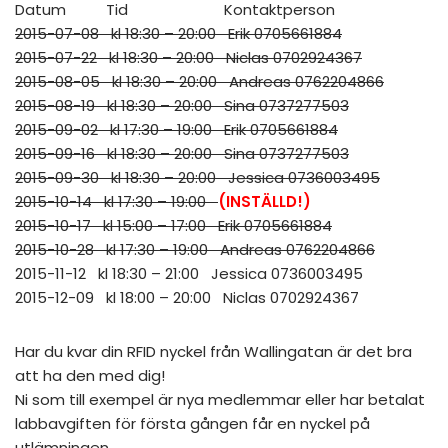
Datum Tid Kontaktperson
2015-07-08 kl 18:30 – 20:00 Erik 0705661884
2015-07-22 kl 18:30 – 20:00 Niclas 0702924367
2015-08-05 kl 18:30 – 20:00 Andreas 0762204866
2015-08-19 kl 18:30 – 20:00 Sina 0737277503
2015-09-02 kl 17:30 – 19:00 Erik 0705661884
2015-09-16 kl 18:30 – 20:00 Sina 0737277503
2015-09-30 kl 18:30 – 20:00 Jessica 0736003495
2015-10-14 kl 17:30 – 19:00
(INSTÄLLD!)
2015-10-17 kl 15:00 – 17:00 Erik 0705661884
2015-10-28 kl 17:30 – 19:00 Andreas 0762204866
2015-11-12 kl 18:30 – 21:00 Jessica 0736003495
2015-12-09 kl 18:00 – 20:00 Niclas 0702924367
Har du kvar din RFID nyckel från Wallingatan är det bra
att ha den med dig!
Ni som till exempel är nya medlemmar eller har betalat
labbavgiften för första gången får en nyckel på
utlämningen.