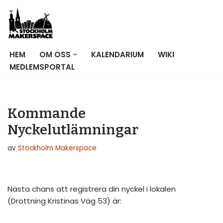
Hoppa
till
innehåll
HEM
OM OSS
KALENDARIUM
WIKI
MEDLEMSPORTAL
Kommande
Nyckelutlämningar
av
Stockholm Makerspace
Nästa chans att registrera din nyckel i lokalen
(Drottning Kristinas Väg 53) är: