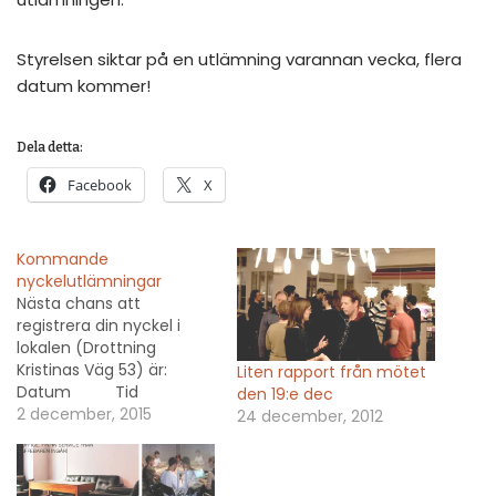
Styrelsen siktar på en utlämning varannan vecka, flera
datum kommer!
Dela detta:
Facebook
X
Kommande
nyckelutlämningar
Nästa chans att
registrera din nyckel i
lokalen (Drottning
Kristinas Väg 53) är:
Liten rapport från mötet
Datum Tid
den 19:e dec
Kontaktperson 2016-
2 december, 2015
24 december, 2012
03-16 kl 18:30 - 21:00
Jessica 0736003495
Information om inställda