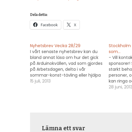
Dela detta:
Facebook
X
Nyhetsbrev Vecka 28/29
Stockholm 
I vårt senaste nyhetsbrev kan du
som…
bland annat läsa om hur det gick
- Vill konta
på Arduinokvällen, vad som gjordes
sponsorer!
på Arbetsdagen, delta i vår
starkt beh
sommar-konst-tävling eller hjälpa
personer, o
till att crowdfunda vår
15 juli, 2013
kan ringa 
laserskärare! Här hittar du det:
sponsorer 
28 juni, 201
http://tinyurl.com/StockholmMake
även dig s
rspace-20130715
diskussione
fram spons
kommer un
vara en av
Lämna ett svar