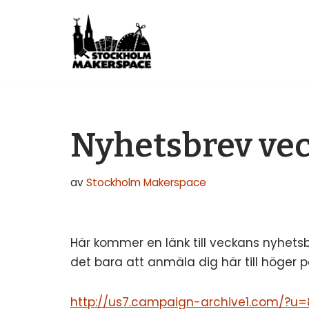
Hoppa
till
innehåll
Nyhetsbrev vec
av
Stockholm Makerspace
Här kommer en länk till veckans nyhetsbr
det bara att anmäla dig här till höger p
http://us7.campaign-archive1.com/?