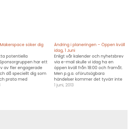
Makerspace söker dig
Ändring i planeringen – Öppen kväll
idag, 1 Juni
kta potentiella
Enligt vår kalender och nyhetsbrev
 Sponsorgruppen har ett
via e-mail skulle vi idag ha en
ov av fler engagerade
öppen kväll från 18:00 och framåt.
ch då speciellt dig som
Men p.g.a. oförutsägbara
och prata med
händelser kommer det tyvärr inte
under kontorstid men
3
kunna ordnas idag. Däremot så
1 juni, 2013
om kan föra
kommer vi hålla öppet mellan
rna via e-post eller ta
17.30 - 18.30 idag - primärt för att
orpaket! Sponsring
kunna dela access-taggar till
der det närmaste året
medlemmar som…
 nyckelfaktorerna…