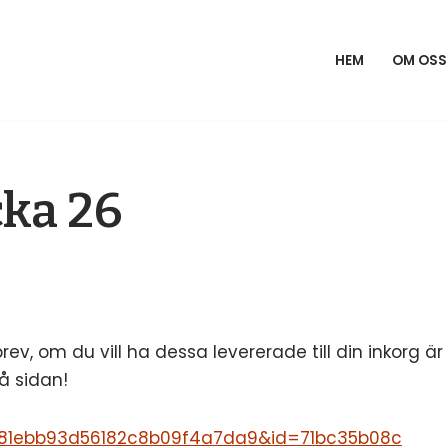
HEM
OM OSS
ka 26
ev, om du vill ha dessa levererade till din inkorg är
å sidan!
u=81ebb93d56182c8b09f4a7da9&id=71bc35b08c