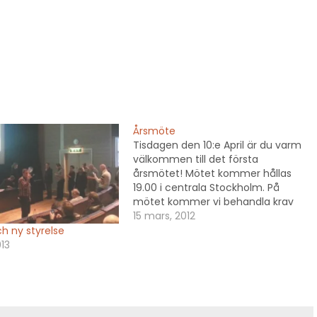
Årsmöte
Tisdagen den 10:e April är du varm
välkommen till det första
årsmötet! Mötet kommer hållas
19.00 i centrala Stockholm. På
mötet kommer vi behandla krav
för lokal, bestämma stadgar och
15 mars, 2012
göra upp en plan för hur vi ska gå
h ny styrelse
vidare för att få ett makerspace i
13
Stockholm så bra som…