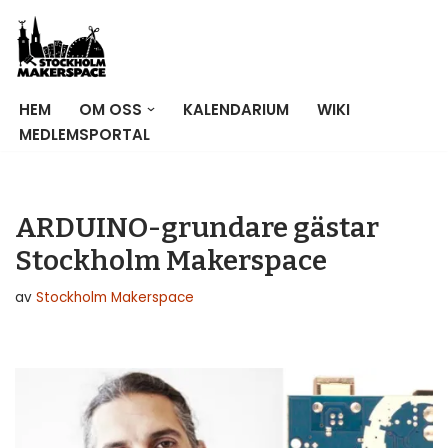
Hoppa
till
innehåll
HEM
OM OSS
KALENDARIUM
WIKI
MEDLEMSPORTAL
ARDUINO-grundare gästar
Stockholm Makerspace
av
Stockholm Makerspace