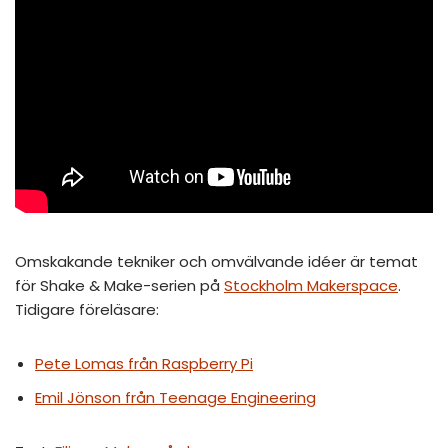
Omskakande tekniker och omvälvande idéer är temat
för Shake & Make-serien på
Stockholm Makerspace
.
Tidigare föreläsare:
Pete Lomas från Raspberry Pi
Emil Jönson från Teenage Engineering