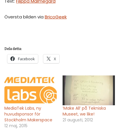
Text:
Filippa Malmegård
Översta bilden via
BricoGeek
Dela detta:
Facebook
X
MediaTek Labs, ny
’Make All’ på Tekniska
huvudsponsor för
Museet, we like!
Stockholm Makerspace
21 augusti, 2012
12 maj, 2015