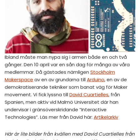
Ibland måste man nypa sig i armen både en och två
gånger. Den 10 april var en sån dag för många av våra
medlemmar. Då gästades nämligen
Stockholm
Makerspace
av en av grundarna till
Arduino
, en av de
demokratiserande tekniker som banat väg för Maker
movement. Vi fick lyssna till
David Cuartielles
, från
Spanien, men aktiv vid Malmö Universitet där han
undervisar i gränsöverskridande ”Interactive
Technologies”. Läs mer från David här:
Artikelarkiv
Här är lite bilder från kvällen med David Cuartielles från