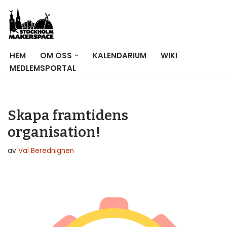
Hoppa
till
innehåll
HEM
OM OSS
KALENDARIUM
WIKI
MEDLEMSPORTAL
Skapa framtidens
organisation!
av
Val Berednignen