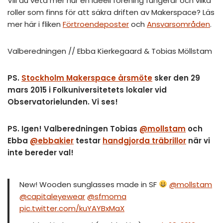
Vill du veta mer hur en ideell förening fungerar och vilka
roller som finns för att säkra driften av Makerspace? Läs
mer här i fliken
Förtroendeposter
och
Ansvarsområden
.
Valberedningen // Ebba Kierkegaard & Tobias Möllstam
PS.
Stockholm Makerspace årsmöte
sker den 29
mars 2015 i Folkuniversitetets lokaler vid
Observatorielunden.
Vi ses!
PS. Igen! Valberedningen Tobias
@mollstam
och
Ebba
@ebbakier
testar
handgjorda träbrillor
när vi
inte bereder val!
New! Wooden sunglasses made in SF
@mollstam
@capitaleyewear
@sfmoma
pic.twitter.com/kuYAYBxMaX